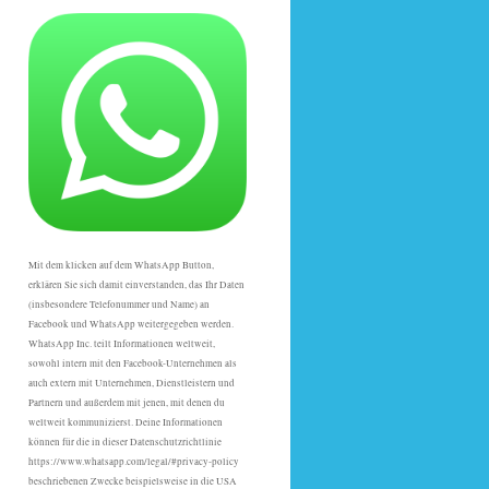
Mit dem klicken auf dem WhatsApp Button,
erklären Sie sich damit einverstanden, das Ihr Daten
(insbesondere Telefonummer und Name) an
Facebook und WhatsApp weitergegeben werden.
WhatsApp Inc. teilt Informationen weltweit,
sowohl intern mit den Facebook-Unternehmen als
auch extern mit Unternehmen, Dienstleistern und
Partnern und außerdem mit jenen, mit denen du
weltweit kommunizierst. Deine Informationen
können für die in dieser Datenschutzrichtlinie
https://www.whatsapp.com/legal/#privacy-policy
beschriebenen Zwecke beispielsweise in die USA