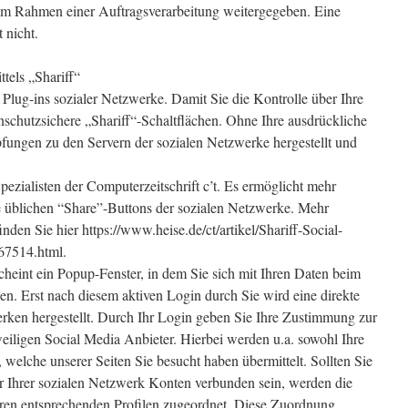
 im Rahmen einer Auftragsverarbeitung weitergegeben. Eine
 nicht.
tels „Shariff“
Plug-ins sozialer Netzwerke. Damit Sie die Kontrolle über Ihre
nschutzsichere „Shariff“-Schaltflächen. Ohne Ihre ausdrückliche
ngen zu den Servern der sozialen Netzwerke hergestellt und
pezialisten der Computerzeitschrift c’t. Es ermöglicht mehr
ie üblichen “Share”-Buttons der sozialen Netzwerke. Mehr
nden Sie hier https://www.heise.de/ct/artikel/Shariff-Social-
67514.html.
cheint ein Popup-Fenster, in dem Sie sich mit Ihren Daten beim
en. Erst nach diesem aktiven Login durch Sie wird eine direkte
rken hergestellt. Durch Ihr Login geben Sie Ihre Zustimmung zur
eiligen Social Media Anbieter. Hierbei werden u.a. sowohl Ihre
, welche unserer Seiten Sie besucht haben übermittelt. Sollten Sie
er Ihrer sozialen Netzwerk Konten verbunden sein, werden die
ren entsprechenden Profilen zugeordnet. Diese Zuordnung