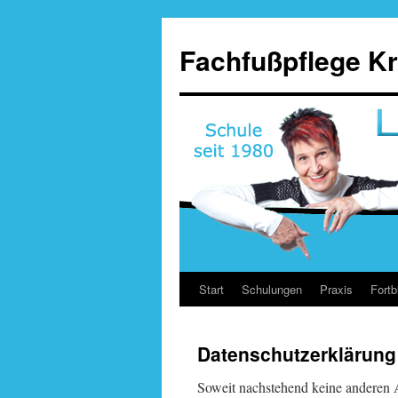
Fachfußpflege Kr
Start
Schulungen
Praxis
Fortb
Zum
Inhalt
Datenschutzerklärung
springen
Soweit nachstehend keine anderen A